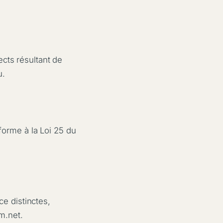
cts résultant de
u.
forme à la Loi 25 du
ce distinctes,
m.net.